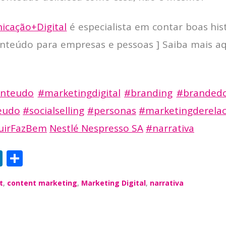
icação+Digital
é especialista em contar boas his
nteúdo para empresas e pessoas ] Saiba mais aq
onteudo
#marketingdigital
#branding
#brandedc
eudo
#socialselling
#personas
#marketingderela
uirFazBem
Nestlé Nespresso SA
#narrativa
Li
S
n
h
t
,
content marketing
,
Marketing Digital
,
narrativa
k
a
e
re
dI