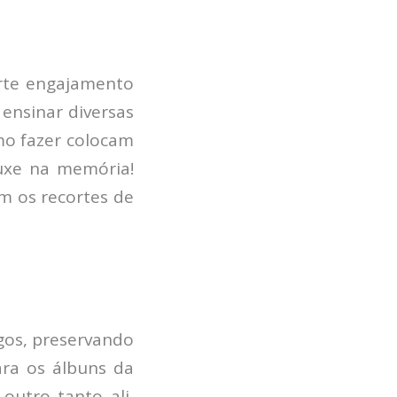
TECH
BLOG
DEPOIMENTOS
orte engajamento
CONTATO
ensinar diversas
mo fazer colocam
Puxe na memória!
m os recortes de
gos, preservando
ra os álbuns da
outro tanto ali,