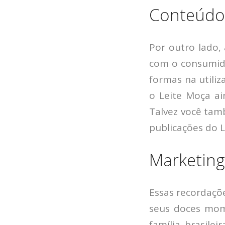
Conteúdo 
Por outro lado,
com o consumido
formas na utili
o Leite Moça ai
Talvez você tam
publicações do L
Marketing
Essas recordaçõ
seus doces mom
família brasile