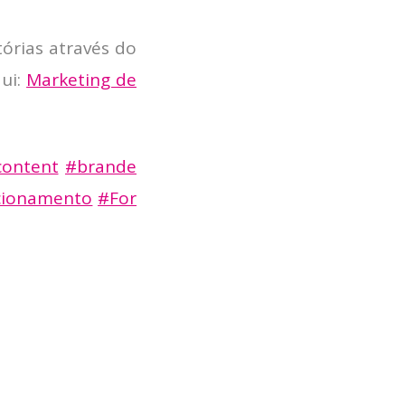
tórias através do
ui:
Marketing de
ontent
#brande
cionamento
#For