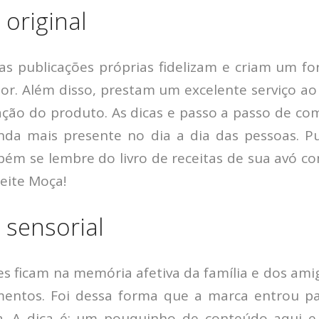
original
 as publicações próprias fidelizam e criam um f
r. Além disso, prestam um excelente serviço ao 
zação do produto. As dicas e passo a passo de co
nda mais presente no dia a dia das pessoas. 
bém se lembre do livro de receitas de sua avó co
eite Moça!
 sensorial
es ficam na memória afetiva da família e dos ami
entos. Foi dessa forma que a marca entrou pa
ira. A dica é: um pouquinho de conteúdo aqui e 