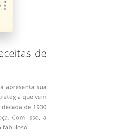
eceitas de
já apresenta sua
tratégia que vem
a década de 1930
Moça. Com isso, a
HOME
 fabuloso.
JOBS