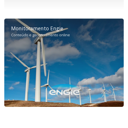
DEPOIMENTOS
CONTATO
Monitoramento Engie
Conteúdo e gerenciamento online