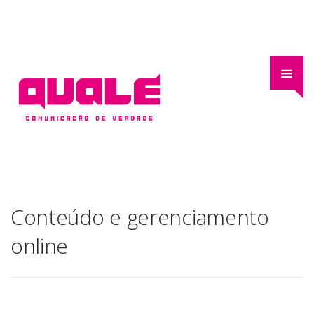
Conteúdo e gerenciamento
online