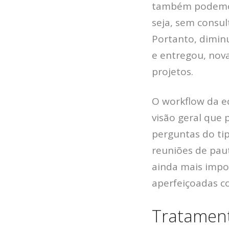
também podemos 
seja, sem consu
Portanto, dimin
e entregou, nov
projetos.
O workflow da e
visão geral que 
perguntas do ti
reuniões de pau
ainda mais impor
aperfeiçoadas c
Tratament