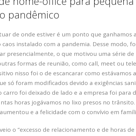
 de home-office para pequen
io pandêmico
atuar de onde estiver é um ponto que ganhamos a
do caos instalado com a pandemia. Desse modo, f
ar presencialmente, o que motivou uma série de
tras formas de reunião, como call, meet ou tele
itivo nisso foi o de escancarar como estávamos 
ue só foram modificados devido a exigências sanit
carro foi deixado de lado e a empresa foi para d
tas horas jogávamos no lixo presos no trânsito
 aumentou e a felicidade com o convívio em famí
eio o “excesso de relacionamento e de horas de 