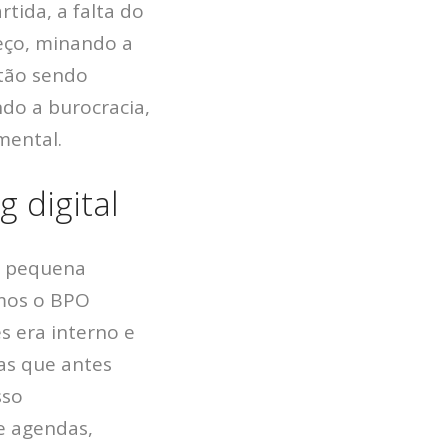
tida, a falta do
eço, minando a
stão sendo
do a burocracia,
mental.
 digital
a pequena
amos o BPO
s era interno e
as que antes
sso
 agendas,