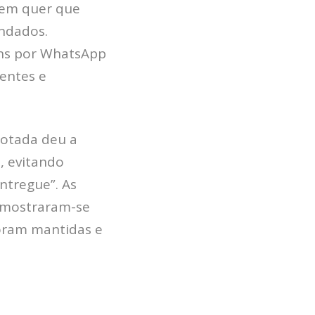
uem quer que
endados.
ens por WhatsApp
entes e
dotada deu a
, evitando
ntregue”. As
, mostraram-se
foram mantidas e