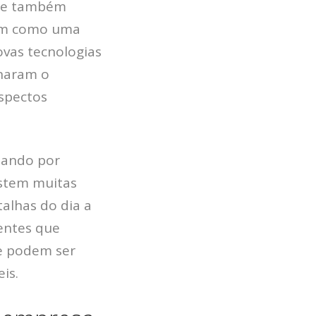
nte também
sim como uma
ovas tecnologias
rnaram o
spectos
sando por
istem muitas
talhas do dia a
entes que
e podem ser
HOME
is.
JOBS
TECH