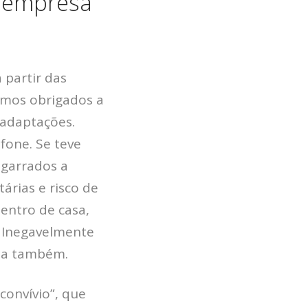
a empresa
BLOG
DEPOIMENTOS
CONTATO
 partir das
omos obrigados a
 adaptações.
fone. Se teve
agarrados a
árias e risco de
entro de casa,
. Inegavelmente
lia também.
convívio”, que