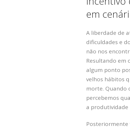
Incentivo
em cenár
A liberdade de 
dificuldades e 
não nos encontr
Resultando em ou
algum ponto pos
velhos hábitos q
morte. Quando o 
percebemos quan
a produtividade
Posteriormente v