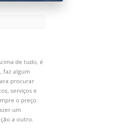
cima de tudo, é
, faz algum
para procurar
s, serviços e
empre o preço
 fazer um
ção a outro.