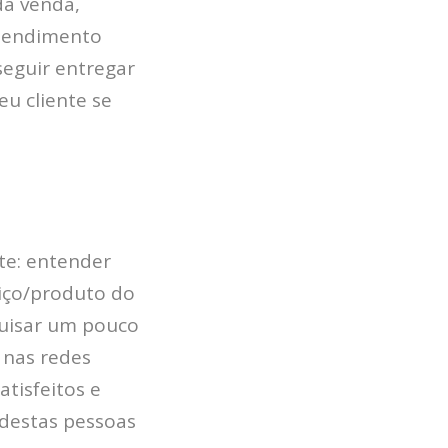
da venda,
atendimento
seguir entregar
u cliente se
nte: entender
iço/produto do
quisar um pouco
s nas redes
atisfeitos e
 destas pessoas