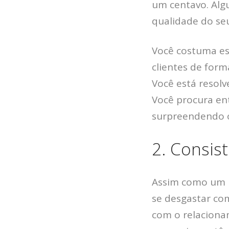
um centavo. Alg
qualidade do se
Você costuma es
clientes de forma
Você está resol
Você procura ent
surpreendendo o
2. Consis
Assim como um r
se desgastar co
com o relaciona