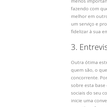
menos importânc
fazendo com que
melhor em outro 
um serviço e pro
fidelizar à sua e
3. Entrevi
Outra ótima estr
quem são, o que
concorrente. Po
sobre esta base 
sociais do seu c
inicie uma conve