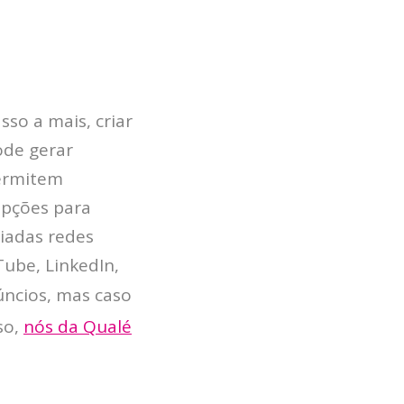
sso a mais, criar
ode gerar
permitem
opções para
riadas redes
Tube, LinkedIn,
úncios, mas caso
so,
nós da Qualé