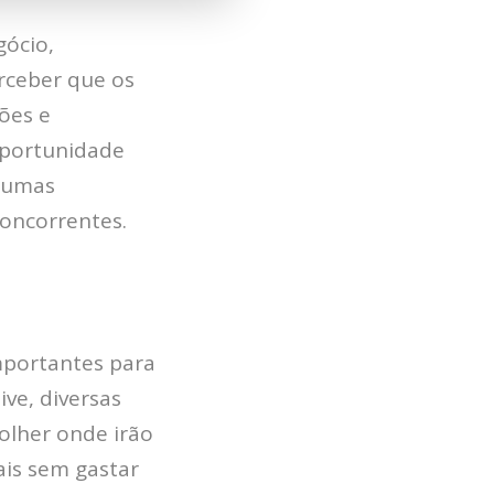
gócio,
rceber que os
ções e
oportunidade
lgumas
concorrentes.
HOME
JOBS
mportantes para
TECH
ve, diversas
BLOG
olher onde irão
DEPOIMENTOS
ais sem gastar
CONTATO