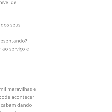
ível de
 dos seus
presentando?
 ao serviço e
il maravilhas e
 pode acontecer
s acabam dando