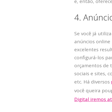
e, então, oferec
4. Anúnci
Se você já utiliz
anúncios online
excelentes resu
configurá-los p
orçamentos de to
sociais e sites,
etc. Há diversos
você queira pou
Digital iremos a