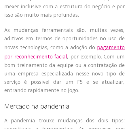
HOME
mexer inclusive com a estrutura do negócio e por
JOBS
isso são muito mais profundas.
TECH
BLOG
As mudanças ferramentais são, muitas vezes,
DEPOIMENTOS
aditivos em termos de oportunidades no uso de
CONTATO
novas tecnologias, como a adoção do
pagamento
por reconhecimento facial
, por exemplo. Com um
bom treinamento da equipe ou a contratação de
uma empresa especializada nesse novo tipo de
serviço é possível dar um F5 e se atualizar,
entrando rapidamente no jogo.
Mercado na pandemia
A pandemia trouxe mudanças dos dois tipos:
conceituais e ferramentais. As empresas que