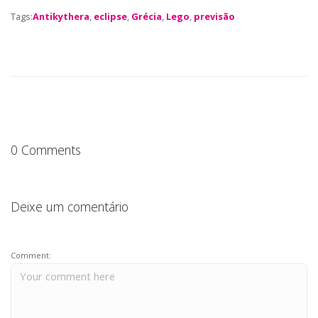
a
w
h
n
h
Tags:
Antikythera
,
eclipse
,
Grécia
,
Lego
,
previsão
c
it
a
k
a
e
te
ts
e
re
b
r
A
dI
o
p
n
o
p
k
0 Comments
Deixe um comentário
Comment: