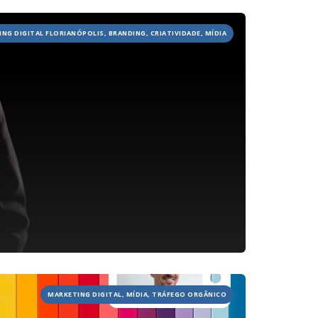
ING DIGITAL FLORIANÓPOLIS, BRANDING, CRIATIVIDADE, MÍDIA
HOME
JOBS
TECH
BLOG
DEPOIMENTOS
CONTATO
MARKETING DIGITAL, MÍDIA, TRÁFEGO ORGÂNICO